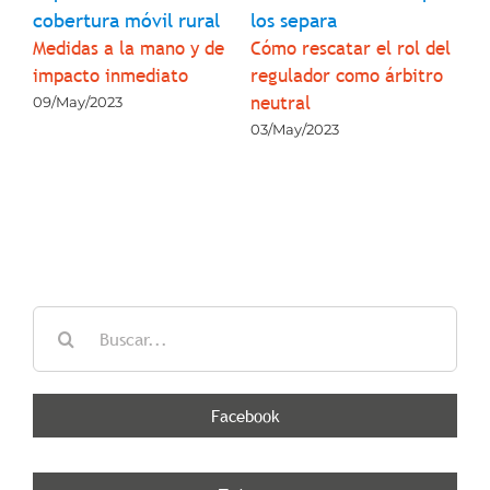
pr
cobertura móvil rural
los separa
pa
 de
Medidas a la mano y de
Cómo rescatar el rol del
su
3
impacto inmediato
regulador como árbitro
co
neutral
09/May/2023
05
03/May/2023
Buscar:
Facebook