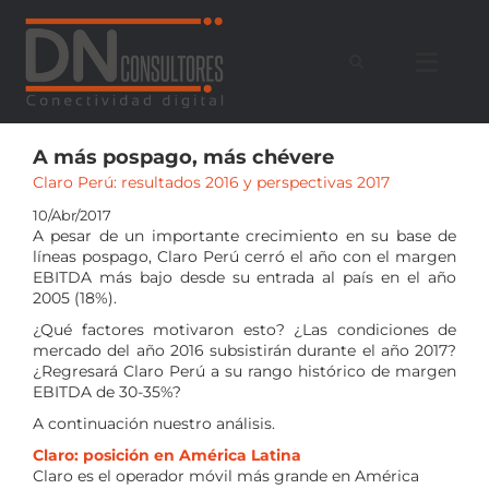
Saltar
al
contenido
A más pospago, más chévere
Claro Perú: resultados 2016 y perspectivas 2017
10/Abr/2017
A pesar de un importante crecimiento en su base de
líneas pospago, Claro Perú cerró el año con el margen
EBITDA más bajo desde su entrada al país en el año
2005 (18%).
¿Qué factores motivaron esto? ¿Las condiciones de
mercado del año 2016 subsistirán durante el año 2017?
¿Regresará Claro Perú a su rango histórico de margen
EBITDA de 30-35%?
A continuación nuestro análisis.
Claro: posición en América Latina
Claro es el operador móvil más grande en América