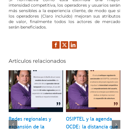
intensidad competitiva, los operadores y usuarios serán
más sensibles a la experiencia cliente, de modo que si
los operadores (Claro incluido) mejoran sus atributos
de valor, finalmente todos los actores de mercado
serán beneficiados.
Facebook
Twitter
LinkedIn
Artículos relacionados
Redes regionales y
OSIPTEL y la agenda
In
9 
expansión de la
OCDE: la distancia que