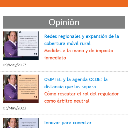
Opinión
Redes regionales y expansión de la
cobertura móvil rural
Medidas a la mano y de impacto
inmediato
09/May/2023
OSIPTEL y la agenda OCDE: la
distancia que los separa
Cómo rescatar el rol del regulador
como árbitro neutral
03/May/2023
Innovar para conectar