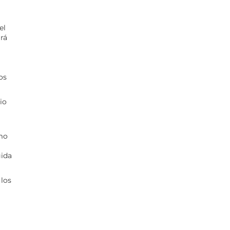
el
irá
os
io
ómo
gida
 los