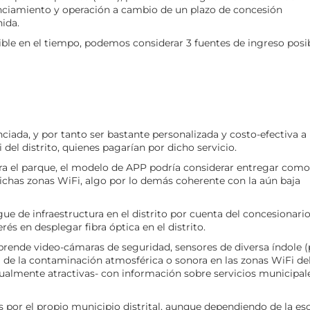
anciamiento y operación a cambio de un plazo de concesión
ida.
nible en el tiempo, podemos considerar 3 fuentes de ingreso posib
nciada, y por tanto ser bastante personalizada y costo-efectiva a 
del distrito, quienes pagarían por dicho servicio.
ra el parque, el modelo de APP podría considerar entregar como
ichas zonas WiFi, algo por lo demás coherente con la aún baja
e de infraestructura en el distrito por cuenta del concesionari
rés en desplegar fibra óptica en el distrito.
mprende video-cámaras de seguridad, sensores de diversa índole (
l de la contaminación atmosférica o sonora en las zonas WiFi de
visualmente atractivas- con información sobre servicios municipal
s por el propio municipio distrital, aunque dependiendo de la es