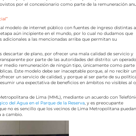
provistos por el concesionario como parte de la remuneración anu
ial”
l modelo de internet público con fuentes de ingreso distintas a
a etapa aún incipiente en el mundo, por lo cual no dudamos que
s adicionales a las mencionadas arriba que permitan su
 descartar de plano, por ofrecer una mala calidad de servicio y
sparente por parte de las autoridades del distrito: un operado
 por medio remuneración de ningún tipo, únicamente como parte
úblicas. Este modelo debe ser inaceptable porque, al no recibir u
frecer un servicio de calidad, y porque al ser parte de su polític
esumir una expectativa de beneficios en ámbitos no visibles al o
 Metropolitana de Lima (MML), mediante un acuerdo con Telefóni
gico del Agua en el Parque de la Reserva
, y es preocupante
rque no es sencillo que los vecinos de Lima Metropolitana pueda
a a cambio.