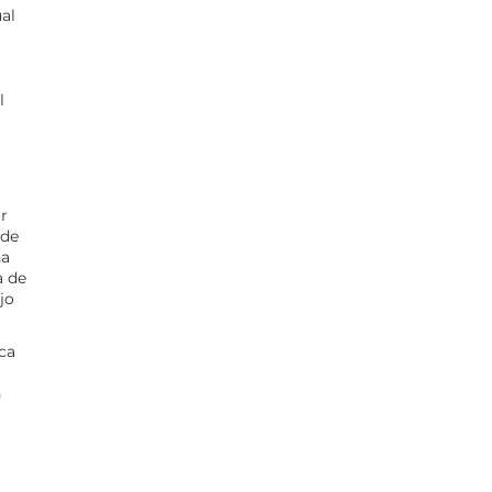
al
l
r
 de
na
a de
jo
ca
n