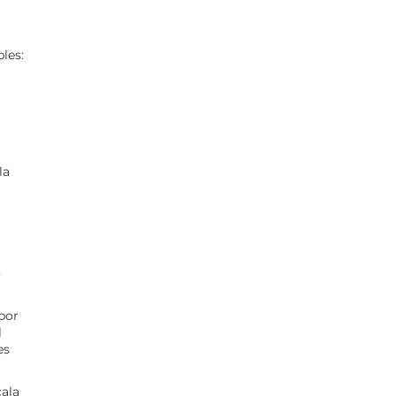
les:
la
o
por
l
es
cala