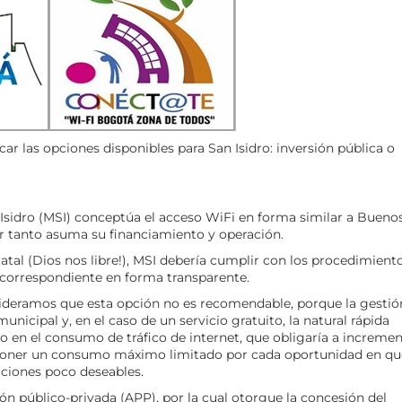
r las opciones disponibles para San Isidro: inversión pública o
n Isidro (MSI) conceptúa el acceso WiFi en forma similar a Bueno
or tanto asuma su financiamiento y operación.
atal (Dios nos libre!), MSI debería cumplir con los procedimient
r correspondiente en forma transparente.
nsideramos que esta opción no es recomendable, porque la gestió
nicipal y, en el caso de un servicio gratuito, la natural rápida
to en el consumo de tráfico de internet, que obligaría a increme
imponer un consumo máximo limitado por cada oportunidad en qu
aciones poco deseables.
n público-privada (APP), por la cual otorgue la concesión del