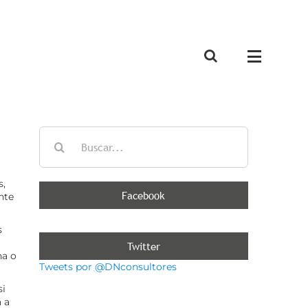
Buscar:
s,
Facebook
nte
s
Twitter
na o
Tweets por @DNconsultores
si
 a