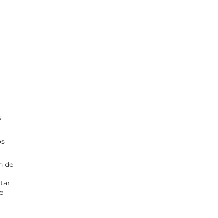
s
os
n de
ntar
e