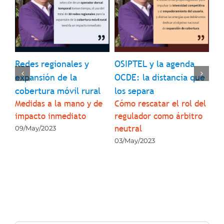
Redes regionales y
OSIPTEL y la agenda
In
9 
expansión de la
OCDE: la distancia que
pr
cobertura móvil rural
los separa
pa
 de
Medidas a la mano y de
Cómo rescatar el rol del
su
3
impacto inmediato
regulador como árbitro
co
neutral
09/May/2023
05
03/May/2023