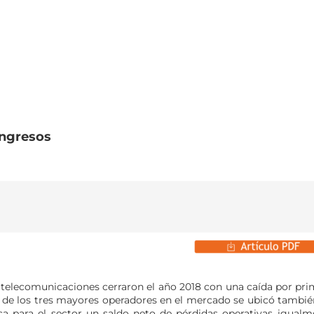
ingresos
e telecomunicaciones cerraron el año 2018 con una caída por pri
 de los tres mayores operadores en el mercado se ubicó tambié
ica para el sector un saldo neto de pérdidas operativas igualm