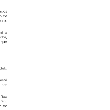
iados
o de
erte
entre
cha,
 que
delo
 está
icas
 Red
rico
n de