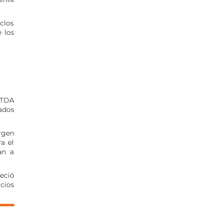
iclos
e los
ITDA
ados
rgen
a el
an a
eció
cios