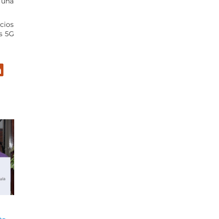
 una
cios
s 5G
er
inkedIn
PROINVERSIÓN relanza
¿Podremos obsequiar