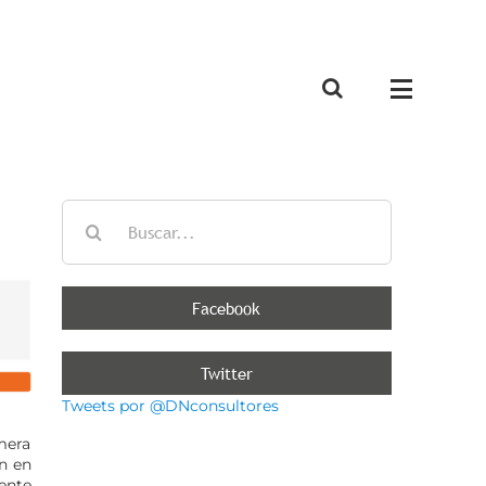
Buscar:
Facebook
Twitter
Tweets por @DNconsultores
mera
n en
ente