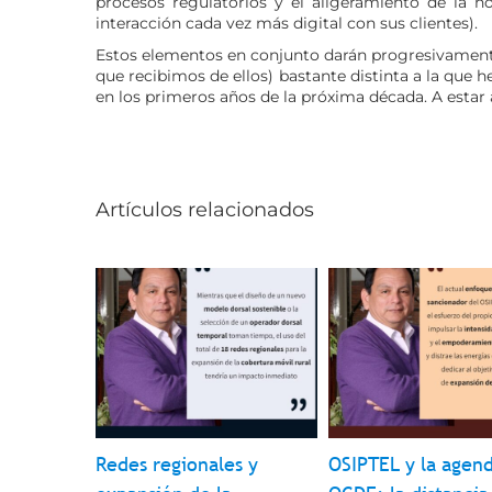
procesos regulatorios y el aligeramiento de la 
interacción cada vez más digital con sus clientes).
Estos elementos en conjunto darán progresivamente 
que recibimos de ellos) bastante distinta a la que
en los primeros años de la próxima década. A estar 
Artículos relacionados
erador
Redes regionales y
OSIPTEL y la agen