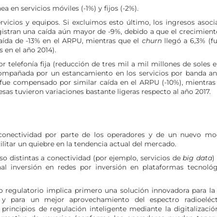
en servicios móviles (-1%) y fijos (-2%).
ervicios y equipos. Si excluimos esto último, los ingresos asoc
gistran una caída aún mayor de -9%, debido a que el crecimient
ída de -13% en el ARPU, mientras que el
churn
llegó a 6,3% (fu
 en el año 2014).
por telefonía fija (reducción de tres mil a mil millones de soles 
acompañada por un estancamiento en los servicios por banda an
 fue compensado por similar caída en el ARPU (-10%), mientras
as tuvieron variaciones bastante ligeras respecto al año 2017.
a conectividad por parte de los operadores y de un nuevo mo
ilitar un quiebre en la tendencia actual del mercado.
eso distintas a conectividad (por ejemplo, servicios de
big data
)
onal inversión en redes por inversión en plataformas tecnológ
 regulatorio implica primero una solución innovadora para la
 y para un mejor aprovechamiento del espectro radioeléct
rincipios de regulación inteligente mediante la digitalizació