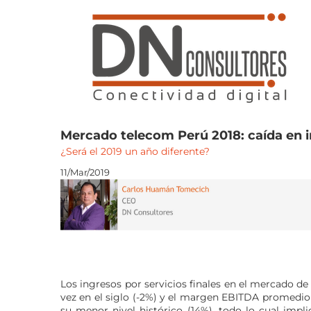
Saltar
al
contenido
Mercado telecom Perú 2018: caída en 
¿Será el 2019 un año diferente?
11/Mar/2019
Los ingresos por servicios finales en el mercado d
vez en el siglo (-2%) y el margen EBITDA promedio
su menor nivel histórico (14%), todo lo cual impl