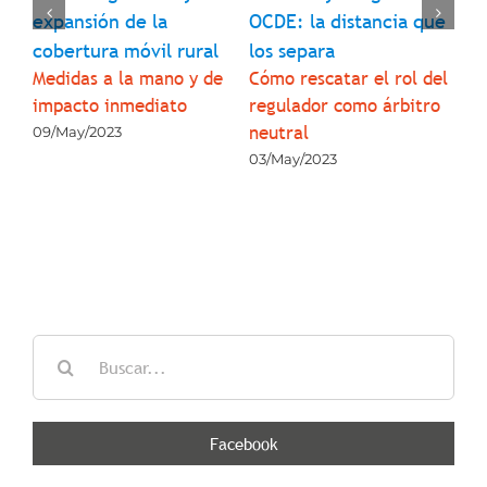
9 
expansión de la
OCDE: la distancia que
pr
cobertura móvil rural
los separa
pa
 de
Medidas a la mano y de
Cómo rescatar el rol del
su
3
impacto inmediato
regulador como árbitro
co
neutral
09/May/2023
05
03/May/2023
Buscar:
Facebook