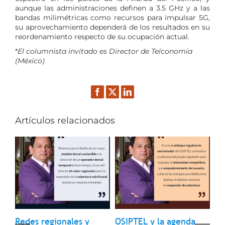
aunque las administraciones definen a 3.5 GHz y a las
bandas milimétricas como recursos para impulsar 5G,
su aprovechamiento dependerá de los resultados en su
reordenamiento respecto de su ocupación actual.
*
El columnista invitado es Director de Telconomía
(México)
Facebook
Twitter
LinkedIn
Artículos relacionados
Redes regionales y
OSIPTEL y la agenda
In