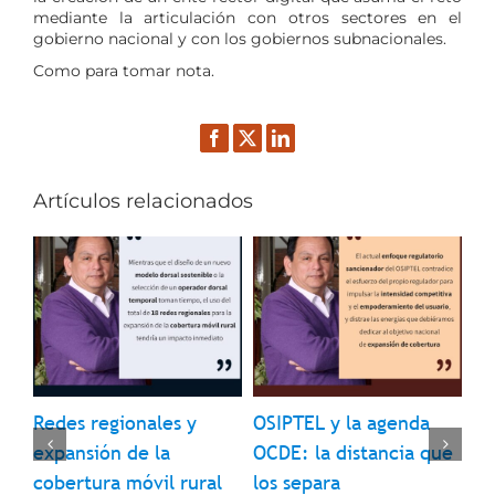
mediante la articulación con otros sectores en el
gobierno nacional y con los gobiernos subnacionales.
Como para tomar nota.
Facebook
Twitter
LinkedIn
Artículos relacionados
Redes regionales y
OSIPTEL y la agenda
In
9 
expansión de la
OCDE: la distancia que
pr
cobertura móvil rural
los separa