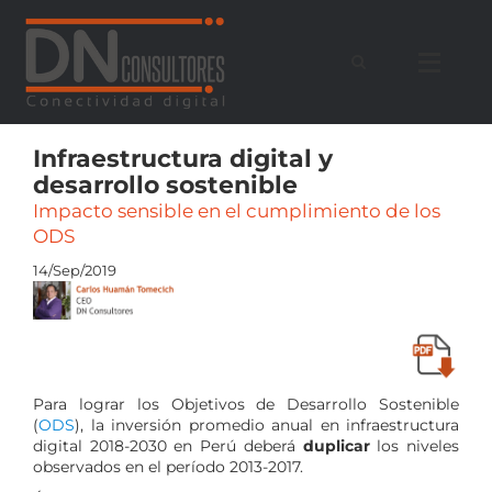
Saltar
al
contenido
Infraestructura digital y
desarrollo sostenible
Impacto sensible en el cumplimiento de los
ODS
14/Sep/2019
Para lograr los Objetivos de Desarrollo Sostenible
(
ODS
), la inversión promedio anual en infraestructura
digital 2018-2030 en Perú deberá
duplicar
los niveles
observados en el período 2013-2017.