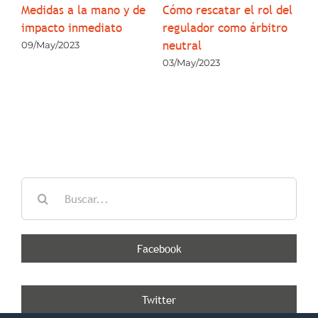
pa
 de
Medidas a la mano y de
Cómo rescatar el rol del
su
3
impacto inmediato
regulador como árbitro
co
neutral
09/May/2023
05
03/May/2023
Buscar:
Facebook
Twitter