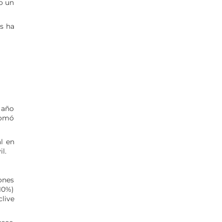
go un
s ha
 año
lomó
l en
l.
lones
-10%)
clive