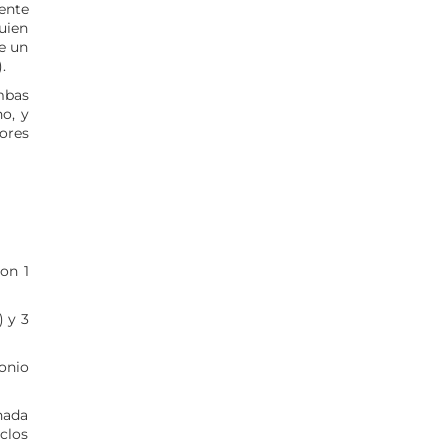
ente
uien
e un
.
mbas
o, y
ores
on 1
) y 3
onio
(nada
clos