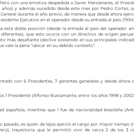
n Perú con una emotiva despedida a Javier Manzanares, el Presid
 años) y además sucedido desde este mes por Pedro Cortez, q
 General durante el año previo, de manera que desde ahora ejerc
esidente Ejecutivo en el operador desde su entrada al país (1994)
a esta doble posición (desde la entrada al país del operador a
iferentes), que esto ocurra con un directivo de origen peruan
o más desafiante (declive sostenido en sus principales indicad
e vale la pena “ubicar en su debido contexto”.
ontado con 6 Presidentes, 7 gerentes generales y desde ahora c
los 1 Presidente (Alfonso Bustamante, entre los años 1998 y 2002
ad española, mientras que 1 fue de nacionalidad brasileña (Ant
ño pasado, es quien de lejos ejerció el cargo por mayor tiempo 
ú), trayectoria que le permitió vivir de cerca 2 de los 3 ci