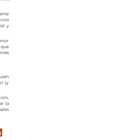
erte
cios
ial y
enor
 que
ones
uien
r (y
ión,
r la
ales
er
inkedIn