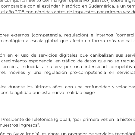
 el comportamiento del margen operativo (EBITDA) sobre ingre
 comparable con el estándar histórico en Sudamérica, a un tem
 el año 2018 con pérdidas antes de impuestos por primera vez d
ores externos (competencia, regulación) e internos (comercia
tecnológica a escala global que afecta en forma más radical a
ón en el uso de servicios digitales que canibalizan sus servi
n crecimiento exponencial en tráfico de datos que no se traduc
precios, inducida a su vez por una intensidad competitiva
res móviles y una regulación pro-competencia en servicio
ica durante los últimos años, con una profundidad y velocida
 con la agilidad que esta nueva realidad exige.
Presidente de Telefónica (global), “por primera vez en la histori
nuestros ingresos”.
ónico (vaya ironía); es ahora un operador de servicios tecnológ