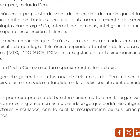
 opera, incluido Perú.
ción en la propuesta de valor del operador, de modo que el fu
ón digital se traduzca en una plataforma creciente de servi
nologías como
big data
, internet de las cosas, inteligencia artific
uperior en atención al cliente.
s también conocido que Perú es uno de los mercados con m
resultado que logre Telefónica dependerá también de los pasos
tales (MTC, PRODUCE, PCM) o la regulación de telecomunicaci
.
n de Pedro Cortez resultan especialmente alentadoras.
erente general en la historia de Telefónica del Perú en ser q
vicios en un video difundido en las redes sociales del operado
un profundo proceso de transformación cultural en la organizac
omo ésta grafican un estilo de liderazgo que podrá reconfigura
ctores vinculados, con lo cual la recuperación de sus princip
mos.
Facebook
Twitt
L