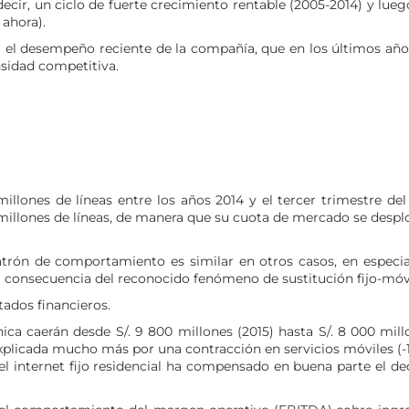
decir, un ciclo de fuerte crecimiento rentable (2005-2014) y lue
 ahora).
r el desempeño reciente de la compañía, que en los últimos año
nsidad competitiva.
llones de líneas entre los años 2014 y el tercer trimestre del
 millones de líneas, de manera que su cuota de mercado se desp
rón de comportamiento es similar en otros casos, en especia
e a consecuencia del reconocido fenómeno de sustitución fijo-móvi
tados financieros.
nica caerán desde S/. 9 800 millones (2015) hasta S/. 8 000 mil
 explicada mucho más por una contracción en servicios móviles (
del internet fijo residencial ha compensado en buena parte el de