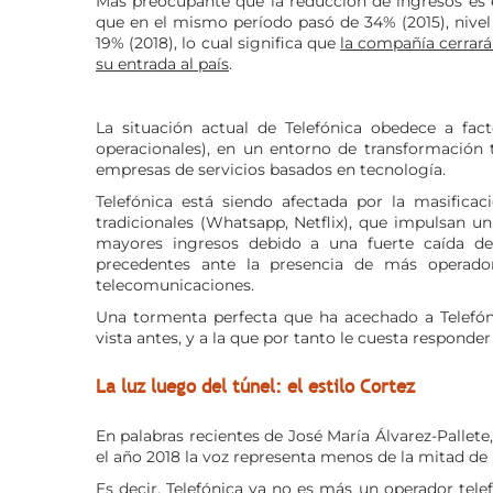
Más preocupante que la reducción de ingresos es
que en el mismo período pasó de 34% (2015), nivel
19% (2018), lo cual significa que
la compañía cerrará
su entrada al país
.
La situación actual de Telefónica obedece a fact
operacionales), en un entorno de transformación 
empresas de servicios basados en tecnología.
Telefónica está siendo afectada por la masificaci
tradicionales (Whatsapp, Netflix), que impulsan u
mayores ingresos debido a una fuerte caída de 
precedentes ante la presencia de más operado
telecomunicaciones.
Una tormenta perfecta que ha acechado a Telefón
vista antes, y a la que por tanto le cuesta responder
La luz luego del túnel: el estilo Cortez
En palabras recientes de José María Álvarez-Pallete, 
el año 2018 la voz representa menos de la mitad de 
Es decir, Telefónica ya no es más un operador telef