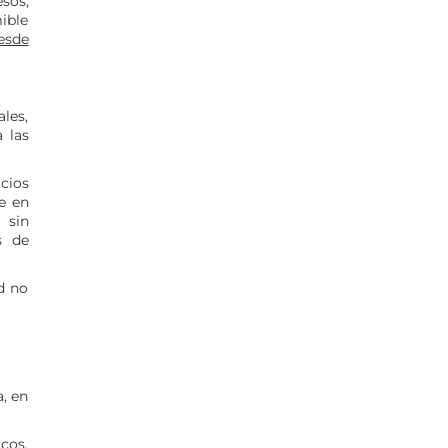
sos,
ible
esde
les,
 las
cios
e en
 sin
s de
d no
a, en
icos,