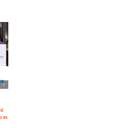
PROINVERSIÓN relanza
¿Podremos obsequiar
ta
concurso AWS-3
smartphones en esta
¿Los cambios en el diseño
Navidad?
del concurso serán
PL 1149 aprobado por el
suficientes?
Congreso debe ser
ed
observado por el Poder
24/Ene/2023
o es
Ejecutivo
01/Dic/2022