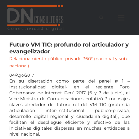
Saltar
al
contenido
Futuro VM TIC: profundo rol articulador y
evangelizador
Relacionamiento público-privado 360° (nacional y sub-
nacional)
04/Ago/2017
En su disertación como parte del panel # 1 –
Institucionalidad digital- en el reciente Foro
Gobernanza de Internet Perú 2017 (6 y 7 de junio), el
Vice-Ministro de Comunicaciones enfatizó 3 mensajes
claves alrededor del futuro rol del VM TIC (profunda
articulación inter-institucional público-privada,
desarrollo digital regional y ciudadanía digital), que
facilitan el despliegue eficiente y efectivo de las
iniciativas digitales dispersas en muchas entidades a
nivel nacional.