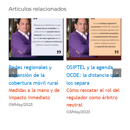
Artículos relacionados
Redes regionales y
OSIPTEL y la agenda
In
9 
expansión de la
OCDE: la distancia que
pr
cobertura móvil rural
los separa
pa
 de
Medidas a la mano y de
Cómo rescatar el rol del
su
3
impacto inmediato
regulador como árbitro
co
neutral
09/May/2023
05
03/May/2023