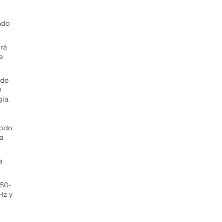
ado
irá
e
 de
0
ía.
modo
a
a
50-
Hz y