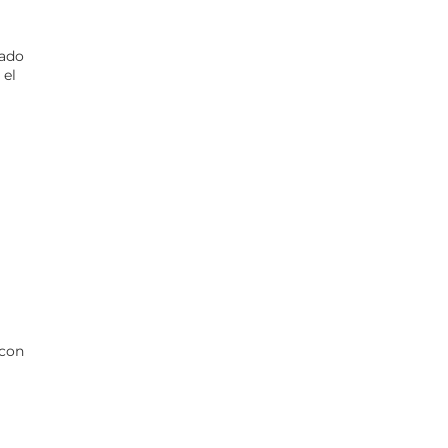
zado
 el
 con