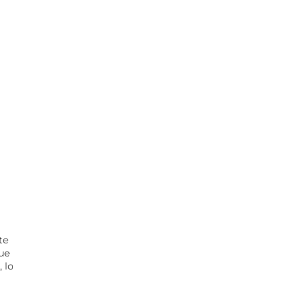
te
ue
 lo