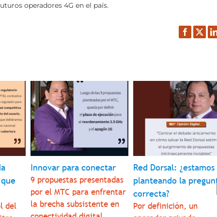
uturos operadores 4G en el país.
Facebook
Twitt
L
da
Innovar para conectar
Red Dorsal: ¿estamos
9 propuestas presentadas
 que
planteando la pregun
por el MTC para enfrentar
correcta?
la brecha subsistente en
l del
Por definición, un
conectividad digital