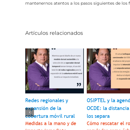
mantenernos atentos a los pasos siguientes de los f
Artículos relacionados
erador
Redes regionales y
OSIPTEL y la agen
amino
expansión de la
OCDE: la distancia
cará
cobertura móvil rural
los separa
studio de
Medidas a la mano y de
Cómo rescatar el ro