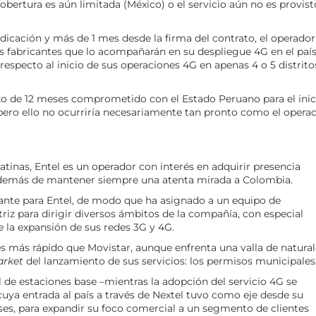
 cobertura es aún limitada (México) o el servicio aún no es provist
dicación y más de 1 mes desde la firma del contrato, el operador
s fabricantes que lo acompañarán en su despliegue 4G en el país
 respecto al inicio de sus operaciones 4G en apenas 4 o 5 distrito
o de 12 meses comprometido con el Estado Peruano para el inic
 pero ello no ocurriría necesariamente tan pronto como el opera
atinas, Entel es un operador con interés en adquirir presencia
 además de mantener siempre una atenta mirada a Colombia.
tante para Entel, de modo que ha asignado a un equipo de
z para dirigir diversos ámbitos de la compañía, con especial
e la expansión de sus redes 3G y 4G.
es más rápido que Movistar, aunque enfrenta una valla de natura
arket
del lanzamiento de sus servicios: los permisos municipales
l de estaciones base –mientras la adopción del servicio 4G se
 cuya entrada al país a través de Nextel tuvo como eje desde su
es, para expandir su foco comercial a un segmento de clientes