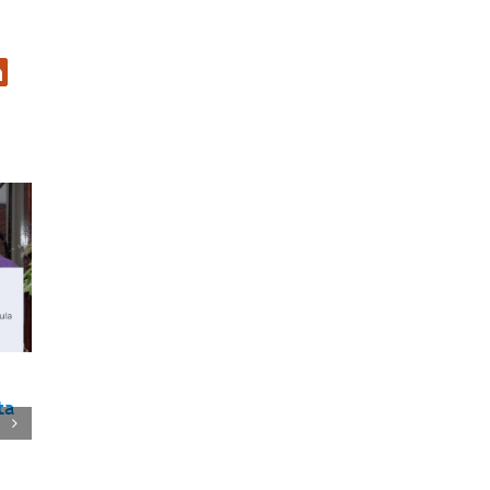
er
inkedIn
PROINVERSIÓN relanza
¿Podremos obsequiar
ta
concurso AWS-3
smartphones en esta
¿Los cambios en el diseño
Navidad?
del concurso serán
PL 1149 aprobado por el