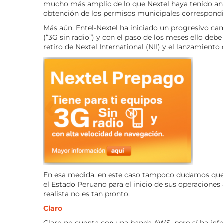
mucho más amplio de lo que Nextel haya tenido ante
obtención de los permisos municipales correspondie
Más aún, Entel-Nextel ha iniciado un progresivo cam
(“3G sin radio”) y con el paso de los meses ello deb
retiro de Nextel International (NII) y el lanzamiento 
En esa medida, en este caso tampoco dudamos que 
el Estado Peruano para el inicio de sus operaciones
realista no es tan pronto.
Claro
Claro no cuenta con una banda AWS, pero sí ha info