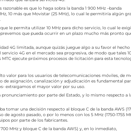
 razonable es que lo haga sobra la banda 1 900 MHz –banda
Hz, 10 más que Movistar (25 MHz), lo cual le permitiría algún gr
.
ue le permita utilizar 10 MHz para dicho servicio, lo cual le exig
o prevemos que pueda ocurrir en un plazo mucho más pronto qu
dad 4G limitada, aunque quizás juegue algo a su favor el hecho
l servicio 4G en el mercado sea progresiva, de modo que tales 1
s MTC ejecute próximos procesos de licitación para esta tecnolog
alto valor para los usuarios de telecomunicaciones móviles, de 
so de asignación, canalización y adjudicación es fundamental par
s- extraigamos el mayor valor por su uso.
n pronunciamiento por parte del Estado, y lo mismo respecto a l
a tomar una decisión respecto al bloque C de la banda AWS (17
rso de agosto pasado, o por lo menos con los 5 MHz (1750-1755 M
uipos por parte de los fabricantes.
00 MHz y bloque C de la banda AWS) y, en lo inmediato,