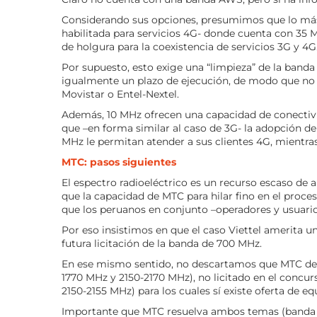
Considerando sus opciones, presumimos que lo más
habilitada para servicios 4G- donde cuenta con 35 M
de holgura para la coexistencia de servicios 3G y 4G
Por supuesto, esto exige una “limpieza” de la banda q
igualmente un plazo de ejecución, de modo que n
Movistar o Entel-Nextel.
Además, 10 MHz ofrecen una capacidad de conectivi
que –en forma similar al caso de 3G- la adopción de
MHz le permitan atender a sus clientes 4G, mientra
MTC: pasos siguientes
El espectro radioeléctrico es un recurso escaso de 
que la capacidad de MTC para hilar fino en el proce
que los peruanos en conjunto –operadores y usuario
Por eso insistimos en que el caso Viettel amerita u
futura licitación de la banda de 700 MHz.
En ese mismo sentido, no descartamos que MTC deb
1770 MHz y 2150-2170 MHz), no licitado en el concu
2150-2155 MHz) para los cuales sí existe oferta de eq
Importante que MTC resuelva ambos temas (banda 7