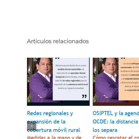
Artículos relacionados
erador
Redes regionales y
OSIPTEL y la agen
amino
expansión de la
OCDE: la distancia
cará
cobertura móvil rural
los separa
studio de
Medidas a la mano y de
Cómo rescatar el ro