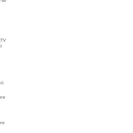
 se
cTV
o
il
bre
bre