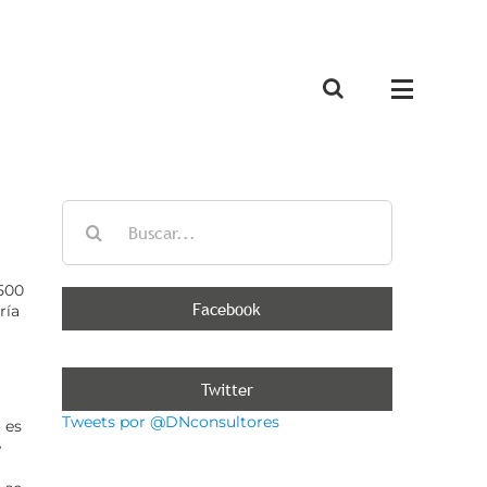
Buscar:
 500
Facebook
ría
Twitter
Tweets por @DNconsultores
 es
e