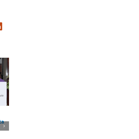
er
inkedIn
PROINVERSIÓN relanza
¿Podremos obsequiar
ta
concurso AWS-3
smartphones en esta
¿Los cambios en el diseño
Navidad?
del concurso serán
PL 1149 aprobado por el