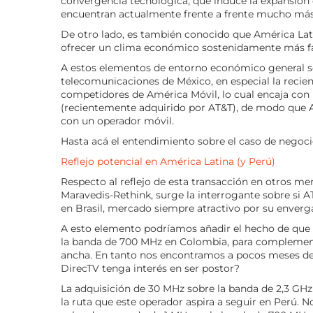
convergencia tecnológica, que induce la expansión 
encuentran actualmente frente a frente mucho más
De otro lado, es también conocido que América Lati
ofrecer un clima económico sostenidamente más fa
A estos elementos de entorno económico general se
telecomunicaciones de México, en especial la recien
competidores de América Móvil, lo cual encaja con 
(recientemente adquirido por AT&T), de modo que A
con un operador móvil.
Hasta acá el entendimiento sobre el caso de negoci
Reflejo potencial en América Latina (y Perú)
Respecto al reflejo de esta transacción en otros m
Maravedis-Rethink, surge la interrogante sobre si A
en Brasil, mercado siempre atractivo por su enverg
A esto elemento podríamos añadir el hecho de que
la banda de 700 MHz en Colombia, para complementa
ancha. En tanto nos encontramos a pocos meses del
DirecTV tenga interés en ser postor?
La adquisición de 30 MHz sobre la banda de 2,3 GHz
la ruta que este operador aspira a seguir en Perú. 