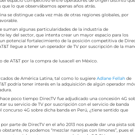
del espacio competitivo entre operadores de origen distinto que
 que lo que observábamos apenas años atrás.
na se distingue cada vez más de otras regiones globales, por
vorable.
 suman algunas particularidades de la industria de
te ley del sector, que intenta crear un mayor espacio para los
un potencial fortalecimiento de la posición competitiva de Dire
T&T llegue a tener un operador de TV por suscripción de la man
o de AT&T por la compra de Iusacell en México.
ercados de América Latina, tal como lo sugiere
Adlane Fellah
de
T&T podría tener interés en la adquisición de algún operador móv
adura.
 hace poco tiempo DirecTV fue adjudicado una concesión 4G so
r su servicio de TV por suscripción con el servicio de banda
 concurso 4G sobre dicha banda en Perú, ¿tiene sentido que
 por parte de DirecTV en el año 2013 nos puede dar una pista so
No obstante, no podemos “mezclar naranjas con limones”, pues el