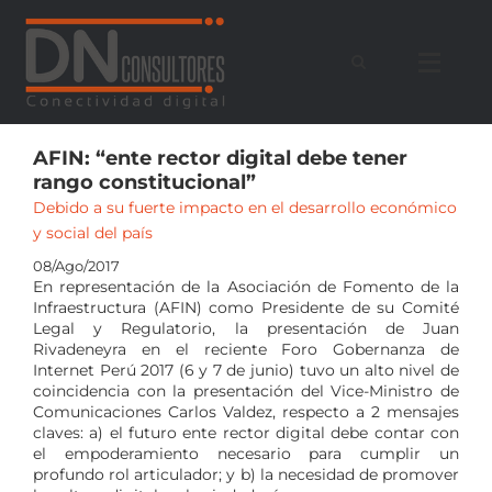
Saltar
al
contenido
AFIN: “ente rector digital debe tener
rango constitucional”
Debido a su fuerte impacto en el desarrollo económico
y social del país
08/Ago/2017
En representación de la Asociación de Fomento de la
Infraestructura (AFIN) como Presidente de su Comité
Legal y Regulatorio, la presentación de Juan
Rivadeneyra en el reciente Foro Gobernanza de
Internet Perú 2017 (6 y 7 de junio) tuvo un alto nivel de
coincidencia con la presentación del Vice-Ministro de
Comunicaciones Carlos Valdez, respecto a 2 mensajes
claves: a) el futuro ente rector digital debe contar con
el empoderamiento necesario para cumplir un
profundo rol articulador; y b) la necesidad de promover