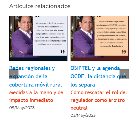
Artículos relacionados
Redes regionales y
OSIPTEL y la agenda
In
9 
expansión de la
OCDE: la distancia que
pr
cobertura móvil rural
los separa
pa
 de
Medidas a la mano y de
Cómo rescatar el rol del
su
3
impacto inmediato
regulador como árbitro
co
neutral
09/May/2023
05
03/May/2023