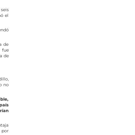
 seis
ó el
mendó
a de
 fue
a de
illo,
ro no
ble,
país
rían
taja
z por