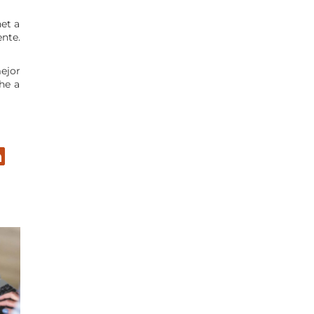
net a
ente.
mejor
he a
er
inkedIn