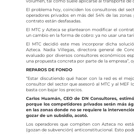
volumen, tal como suele aplicarse al transporte de 
El problema hoy, coinciden los consultores del sect
operadores privados en más del 54% de las zonas po
contrato están desfasadas.
El MTC y Azteca se plantearon modificar el contrat
un cambio en la forma de cobro: ya no usar una tarif
El MTC decidió este mes incorporar dicha soluci
Azteca. Nadia Villegas, directora general de C
evaluado por diversos consultores económicos espec
una propuesta concreta por parte de la empresa”, o
REPAROS DE FONDO
“Estar discutiendo qué hacer con la red es el mejo
consultor del sector que asesoró al MTC y al MEF lo
basta con bajar los precios.
Carlos Huamán, CEO de DN Consultores, estimó qu
porque los competidores privados serán más ágile
en las zonas donde no se requiere la intervenci
gozar de un subsidio, acotó.
Los operadores que compiten con Azteca no están
(gozan de subvención) anticonstitucional. Esto podr