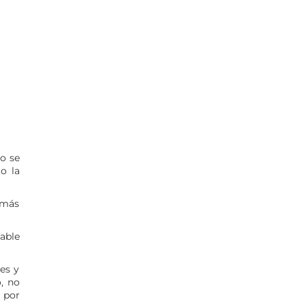
do se
o la
3 más
able
es y
ó, no
o por