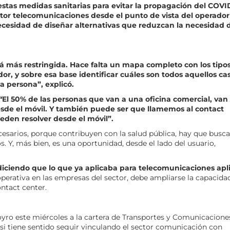
tas medidas sanitarias para evitar la propagación del COVI
sector telecomunicaciones desde el punto de vista del operador
necesidad de diseñar alternativas que reduzcan la necesidad 
stá más restringida. Hace falta un mapa completo con los tipo
dor, y sobre esa base identificar cuáles son todos aquellos ca
a persona”, explicó.
“
El 50% de las personas que van a una oficina comercial, van
esde el móvil. Y también puede ser que llamemos al contact
eden resolver desde el móvil”.
esarios, porque contribuyen con la salud pública, hay que busca
 Y, más bien, es una oportunidad, desde el lado del usuario,
diciendo que lo que ya aplicaba para telecomunicaciones apl
erativa en las empresas del sector, debe ampliarse la capacida
ntact center.
yro este miércoles a la cartera de Transportes y Comunicacione
i tiene sentido seguir vinculando el sector comunicación con