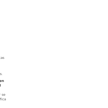
tas
s.
 en
l
r se
fica