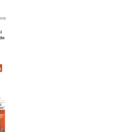
mos
l
 de
er
inkedIn