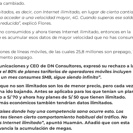
ha cambiado.
itados, es decir, con Internet ilimitado, en lugar de cierta canti
ra acceder a una velocidad mayor, 4G. Cuando superas ese sald
 reducida”
, explicó Flores.
o consumidos y ahora tienes Internet ilimitado, entonces en la
ere es acumular esos datos de mayor velocidad que no has consu
.
lones de líneas móviles, de las cuales 25,8 millones son prepago, 
egmento pospago.
nicaciones y CEO de DN Consultores, expresó su rechazo a l
 el 80% de planes tarifarios de operadores móviles incluyen
i en un mes consumes 5MB, sigue siendo infinito”
.
 que no son ilimitados son los de menor precio, pero cada vez
 ha ido bajando. Antes se aplicaba para los que tenían un pla
ego a S/ 70 y ahora hay planes de S/ 50 que tienen ilimitado.
 más económicos también tendrían datos ilimitados.
 países donde hay una competencia sana ocurre esto. Los
es tienen cierto comportamiento habitual del tráfico. No
 Internet ilimitado”
, apuntó Huamán. Añadió que con esta
levancia la acumulación de megas.