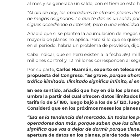
al mes y se generaba un saldo, con el tiempo esto 
“Al día de hoy, los operadores te ofrecen planes ilim
de megas asignados. Lo que te dan es un saldo pa
sigues accediendo a Internet, pero a una velocidad
Añadió que si se plantea la acumulación de megas n
mayoría de planes no aplica. Pero si lo que se qui
en el periodo, habría un problema de provisión, dijo
Cabe indicar, que en Perú existen a la fecha 39,1 mil
millones control y 1,2 millones corresponden al s
Por su parte,
Carlos Huamán, experto en telecomu
propuesta del Congreso.
“Es grave, porque ahora
tráfico ilimitado. Ilimitado significa infinito, s
En ese sentido, añadió que hoy en día los planes
umbral a partir del cual ofrecen datos ilimitados
tarifario de S/ 180, luego bajó a los de S/ 120, lu
Consideró que en los próximos meses los planes
“Esa es la tendencia del mercado. En todos los
operadores dan más, porque saben que los client
significa que vas a dejar de dormir porque tienes
apertura de datos en los planes, pierde toda re