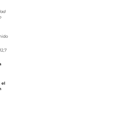
dad
o
mido
12,7
a
 el
n