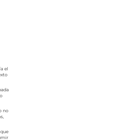
a el
exto
obada
no
o no
s,
 que
umir