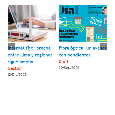
l
Internet fijo: brecha
Fibra óptica: un avance
¿Q
entre Lima y regiones
con pendientes
so
Día 1
La
sigue amplia
Gestión
30/Sep/2022
23
12/Dic/2022