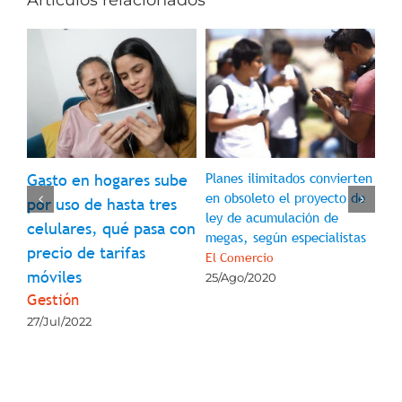
Planes ilimitados convierten
In
Gasto en hogares sube
en obsoleto el proyecto de
Co
por uso de hasta tres
r
ley de acumulación de
ve
celulares, qué pasa con
megas, según especialistas
40
precio de tarifas
El Comercio
El
móviles
25/Ago/2020
29
Gestión
27/Jul/2022