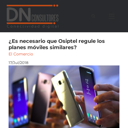
Saltar
al
contenido
¿Es necesario que Osiptel regule los
planes móviles similares?
El Comercio
17/Jul/2018