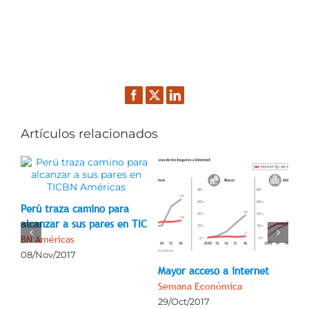
Facebook
Twitter
LinkedIn
Artículos relacionados
Perú traza camino para
alcanzar a sus pares en TIC
BN Américas
08/Nov/2017
o
Mayor acceso a internet
Tel
tr
Semana Económica
Se
29/Oct/2017