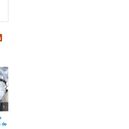
er
inkedIn
PBI: el sector primario tendr
menos peso en el segundo
semestre
Semana Económica
e
TELEFÓNICA: ¿ADIÓS LARGA
21/Ago/2017
 de
DISTANCIA?