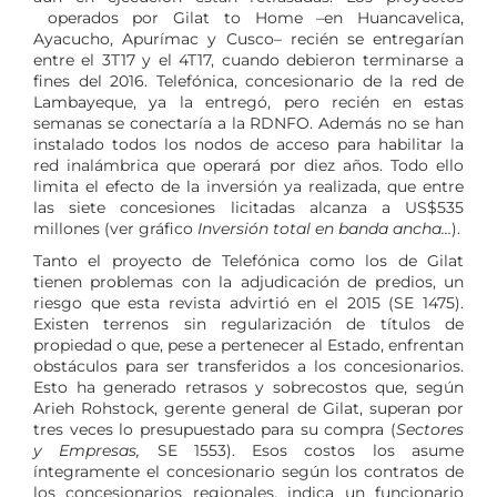
operados por Gilat to Home –en Huancavelica,
Ayacucho, Apurímac y Cusco– recién se entregarían
entre el 3T17 y el 4T17, cuando debieron terminarse a
fines del 2016. Telefónica, concesionario de la red de
Lambayeque, ya la entregó, pero recién en estas
semanas se conectaría a la RDNFO. Además no se han
instalado todos los nodos de acceso para habilitar la
red inalámbrica que operará por diez años. Todo ello
limita el efecto de la inversión ya realizada, que entre
las siete concesiones licitadas alcanza a US$535
millones (ver gráfico
Inversión total en banda ancha…
).
Tanto el proyecto de Telefónica como los de Gilat
tienen problemas con la adjudicación de predios, un
riesgo que esta revista advirtió en el 2015 (SE 1475).
Existen terrenos sin regularización de títulos de
propiedad o que, pese a pertenecer al Estado, enfrentan
obstáculos para ser transferidos a los concesionarios.
Esto ha generado retrasos y sobrecostos que, según
Arieh Rohstock, gerente general de Gilat, superan por
tres veces lo presupuestado para su compra (
Sectores
y Empresas,
SE 1553). Esos costos los asume
íntegramente el concesionario según los contratos de
los concesionarios regionales, indica un funcionario