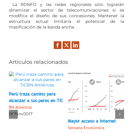
La RDNFO y las redes regionales sólo lograrán
dinamizar el sector de telecomunicaciones si se
modifica el diseño de sus concesiones. Mantener la
estructura actual limitaría el potencial de la
masificación de la banda ancha.
Facebook
Twitter
LinkedIn
Artículos relacionados
Perú traza camino para
alcanzar a sus pares en TIC
BN Américas
08/Nov/2017
o
Mayor acceso a internet
Tel
tr
Semana Económica