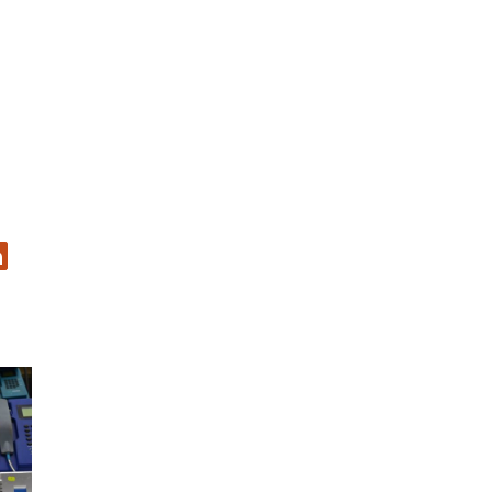
er
inkedIn