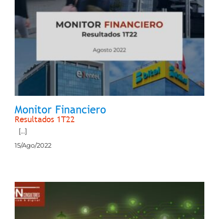
Monitor Financiero
Resultados 1T22
[...]
15/Ago/2022