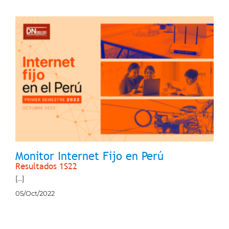
Monitor Internet Fijo en Perú
Resultados 1S22
[...]
05/Oct/2022