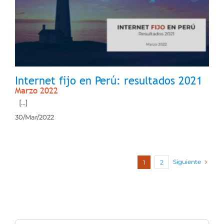
Internet fijo en Perú: resultados 2021
Marzo 2022
[...]
30/Mar/2022
Siguiente
1
2
Buscar: