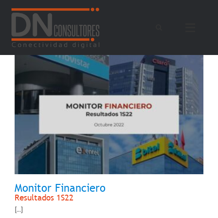
Saltar
al
contenido
Monitor Financiero
Resultados 1S22
[...]