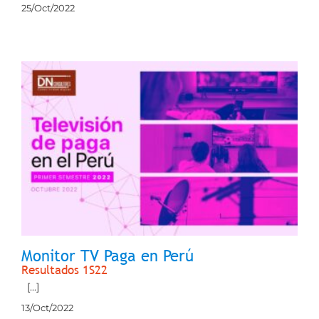
25/Oct/2022
Monitor TV Paga en Perú
Resultados 1S22
[...]
13/Oct/2022