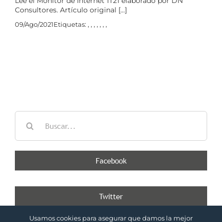
Lee el Monitor de Internet 1T21 elaborado por DN
Consultores. Artículo original [...]
09/Ago/2021
Etiquetas:
,
,
,
,
,
,
,
Buscar:
Facebook
Twitter
Tweets por @DNconsultores
Usamos cookies para asegurar que damos la mejor