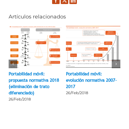
Facebook
Twitter
LinkedIn
Artículos relacionados
es
Portabilidad móvil:
Portabilidad móvil:
RD
propuesta normativa 2018
evolución normativa 2007-
pri
(eliminación de trato
2017
13
diferenciado)
26/Feb/2018
26/Feb/2018