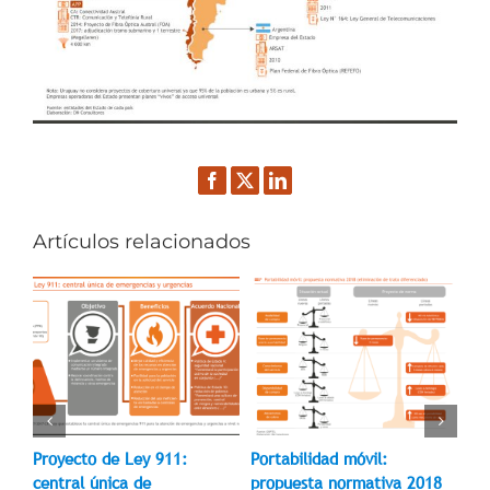
Facebook
Twitter
LinkedIn
Artículos relacionados
es
Proyecto de Ley 911:
Portabilidad móvil:
Por
central única de
propuesta normativa 2018
ev