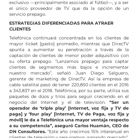
exclusivo —principalmente asociado al fútbol—, y a ser
el único proveedor de TV que da la opción de un
servicio prepago.
ESTRATEGIAS DIFERENCIADAS PARA ATRAER
CLIENTES
Telefónica continuará concentrada en los clientes de
mayor ticket [gasto] promedio, mientras que DirecTV
apunta a aumentar su penetración a través de la
captación de clientes de menor poder adquisitivo con
su oferta prepago. “Lanzamos prepago para captar
clientes de segmentos más bajos e incrementar
nuestro mercado”, señaló Juan Diego Salguero,
gerente de marketing de DirecTV. Así la empresa de
cable satelital pasó de tener 220,850 clientes en el 2016
a 343,837 en el 2018. Telefónica, por su parte, utiliza sus
paquetes de dúos y tríos para seguir creciendo en el
negocio del Internet y el de televisión.
“Ser un
operador de ‘triple play’ [Internet, voz fija y TV de
paga] y ‘four play’ [Internet, TV de Paga, voz fija y
móvil] le da a Telefónica una mayor ventaja respecto
a su competencia”, aseguró Carlos Huamán, CEO de
DN Consultores.
“Este año crecimos 15% interanual en
clientes de televisión y seguiremos ganando mercado”,