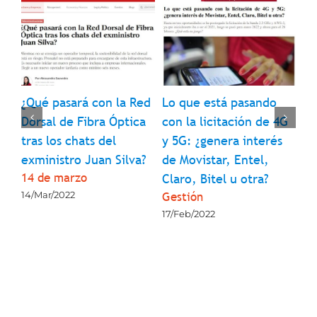
qué
¿Qué pasará con la Red
Lo que está pasando
Ef
 de
Dorsal de Fibra Óptica
con la licitación de 4G
‘t
tras los chats del
y 5G: ¿genera interés
En
exministro Juan Silva?
de Movistar, Entel,
mó
14 de marzo
Claro, Bitel u otra?
y 
Gestión
Se
14/Mar/2022
17/Feb/2022
17/