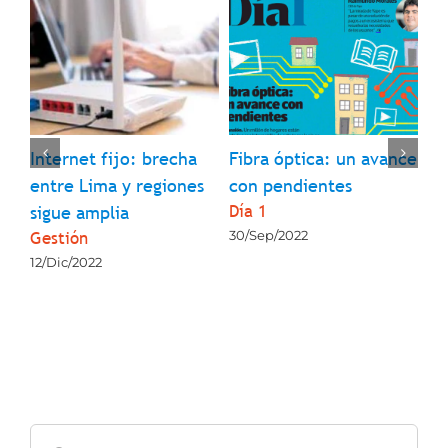
l
Internet fijo: brecha
Fibra óptica: un avance
¿Q
entre Lima y regiones
con pendientes
so
Día 1
La
sigue amplia
Gestión
30/Sep/2022
23
12/Dic/2022
Buscar: