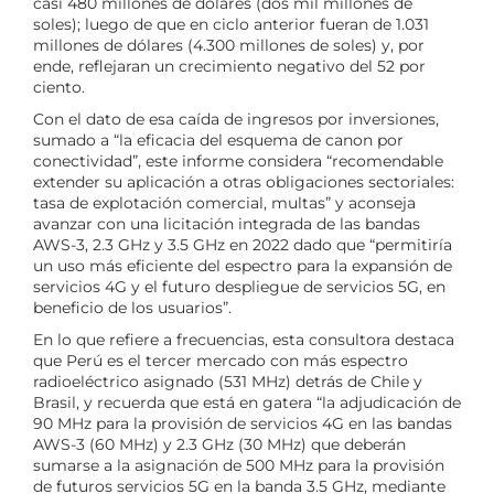
casi 480 millones de dólares (dos mil millones de
soles); luego de que en ciclo anterior fueran de 1.031
millones de dólares (4.300 millones de soles) y, por
ende, reflejaran un crecimiento negativo del 52 por
ciento.
Con el dato de esa caída de ingresos por inversiones,
sumado a “la eficacia del esquema de canon por
conectividad”, este informe considera “recomendable
extender su aplicación a otras obligaciones sectoriales:
tasa de explotación comercial, multas” y aconseja
avanzar con una licitación integrada de las bandas
AWS-3, 2.3 GHz y 3.5 GHz en 2022 dado que “permitiría
un uso más eficiente del espectro para la expansión de
servicios 4G y el futuro despliegue de servicios 5G, en
beneficio de los usuarios”.
En lo que refiere a frecuencias, esta consultora destaca
que Perú es el tercer mercado con más espectro
radioeléctrico asignado (531 MHz) detrás de Chile y
Brasil, y recuerda que está en gatera “la adjudicación de
90 MHz para la provisión de servicios 4G en las bandas
AWS-3 (60 MHz) y 2.3 GHz (30 MHz) que deberán
sumarse a la asignación de 500 MHz para la provisión
de futuros servicios 5G en la banda 3.5 GHz, mediante