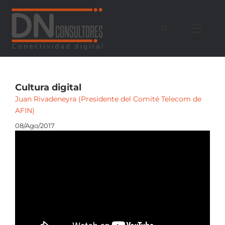
Saltar
al
contenido
Cultura digital
Juan Rivadeneyra (Presidente del Comité Telecom de
AFIN)
08/Ago/2017