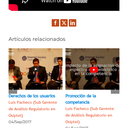
Facebook
Twitter
LinkedIn
Artículos relacionados
TIC
o
C)
Derechos de los usuarios
Promoción de la
Ex
competencia
Luis Pacheco (Sub Gerente
Lu
Luis Pacheco (Sub Gerente
de Análisis Regulatorio en
de 
de Análisis Regulatorio en
Osiptel)
Osi
Osiptel)
04/Sep/2017
04
04/Sep/2017