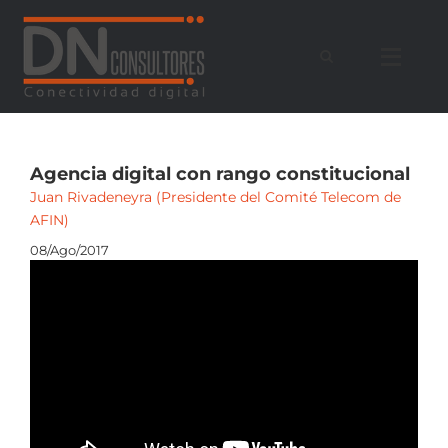
Saltar
al
contenido
Agencia digital con rango constitucional
Juan Rivadeneyra (Presidente del Comité Telecom de
AFIN)
08/Ago/2017