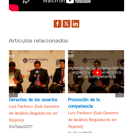
Facebook
Twitter
LinkedIn
Artículos relacionados
TIC
o
C)
Derechos de los usuarios
Promoción de la
Ex
competencia
Luis Pacheco (Sub Gerente
Lu
Luis Pacheco (Sub Gerente
de Análisis Regulatorio en
de 
de Análisis Regulatorio en
Osiptel)
Osi
Osiptel)
04/Sep/2017
04
04/Sep/2017