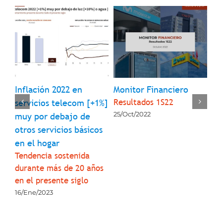
Inflación 2022 en
Monitor Financiero
Mo
Resultados 1S22
1
servicios telecom [+1%]
Pe
Re
25/Oct/2022
muy por debajo de
13/
otros servicios básicos
en el hogar
Tendencia sostenida
durante más de 20 años
en el presente siglo
16/Ene/2023