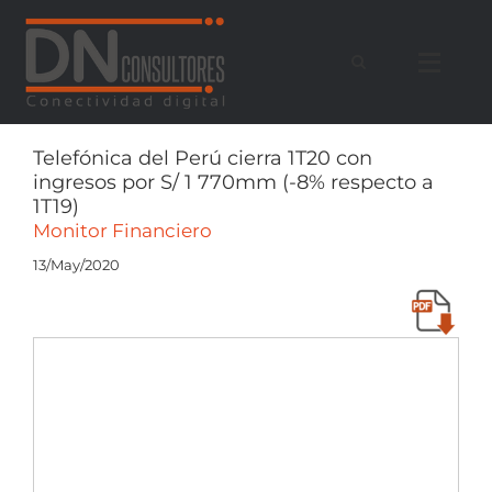
Saltar
al
contenido
Telefónica del Perú cierra 1T20 con
ingresos por S/ 1 770mm (-8% respecto a
1T19)
Monitor Financiero
13/May/2020