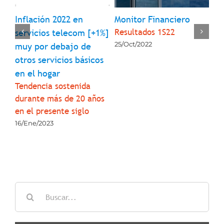
Inflación 2022 en
Monitor Financiero
Mo
Resultados 1S22
1
servicios telecom [+1%]
Pe
Re
25/Oct/2022
muy por debajo de
13/
otros servicios básicos
en el hogar
Tendencia sostenida
durante más de 20 años
en el presente siglo
16/Ene/2023
Buscar: