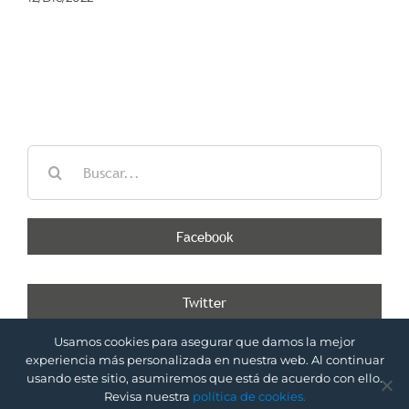
Buscar:
Facebook
Twitter
Tweets por @DNconsultores
Usamos cookies para asegurar que damos la mejor
experiencia más personalizada en nuestra web. Al continuar
| Desarrollado por
Copyright 2020 DN
usando este sitio, asumiremos que está de acuerdo con ello.
LiOnline
Consultores
Revisa nuestra
política de cookies.