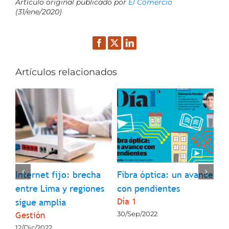
Artículo original publicado por
El Comercio
(31/ene/2020)
Facebook
Twitter
LinkedIn
Artículos relacionados
l
Internet fijo: brecha
Fibra óptica: un avance
¿Q
entre Lima y regiones
con pendientes
so
Día 1
La
sigue amplia
Gestión
30/Sep/2022
23
12/Dic/2022