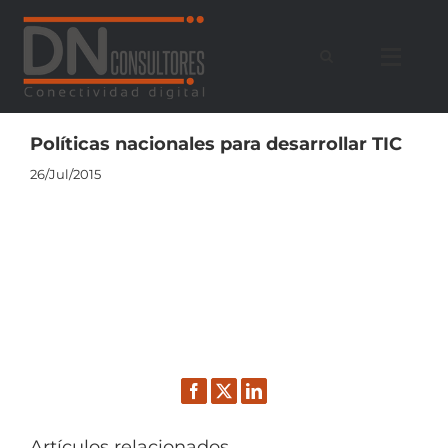
Saltar
al
contenido
Políticas nacionales para desarrollar TIC
26/Jul/2015
Facebook
Twitter
LinkedIn
Artículos relacionados