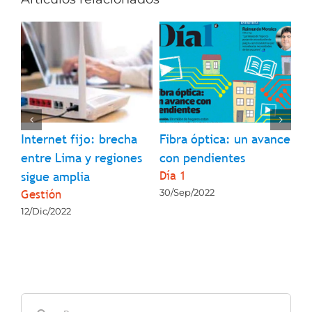
l
Internet fijo: brecha
Fibra óptica: un avance
¿Q
entre Lima y regiones
con pendientes
so
Día 1
La
sigue amplia
Gestión
30/Sep/2022
23
12/Dic/2022
Buscar: