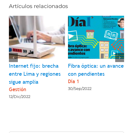
Artículos relacionados
l
Internet fijo: brecha
Fibra óptica: un avance
¿Q
entre Lima y regiones
con pendientes
so
Día 1
La
sigue amplia
Gestión
30/Sep/2022
23
12/Dic/2022