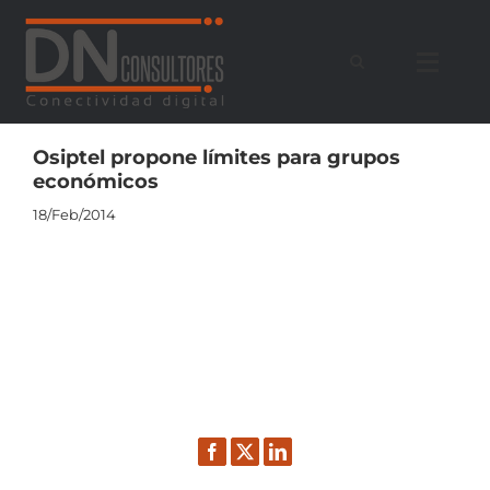
Saltar
al
contenido
Osiptel propone límites para grupos
económicos
18/Feb/2014
Facebook
Twitter
LinkedIn