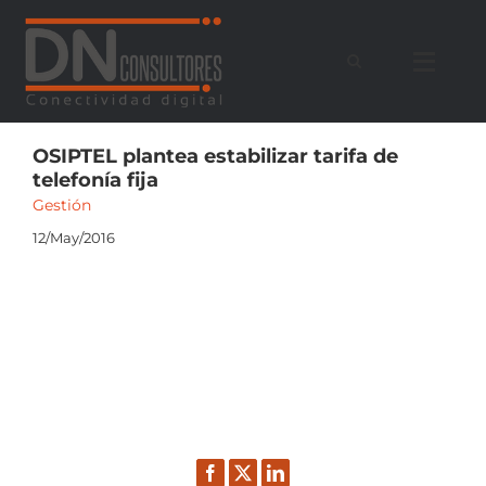
Saltar
al
contenido
OSIPTEL plantea estabilizar tarifa de
telefonía fija
Gestión
12/May/2016
Facebook
Twitter
LinkedIn