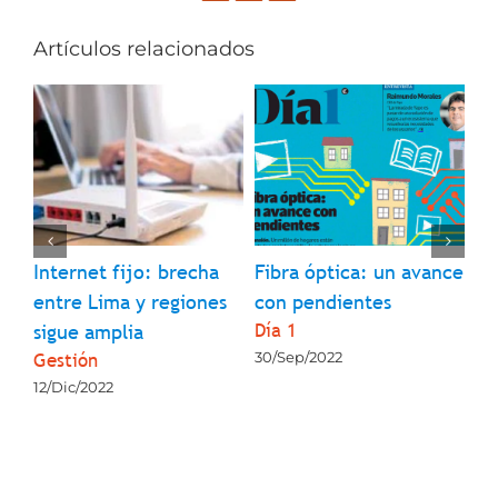
Artículos relacionados
l
Internet fijo: brecha
Fibra óptica: un avance
¿Q
entre Lima y regiones
con pendientes
so
Día 1
La
sigue amplia
Gestión
30/Sep/2022
23
12/Dic/2022