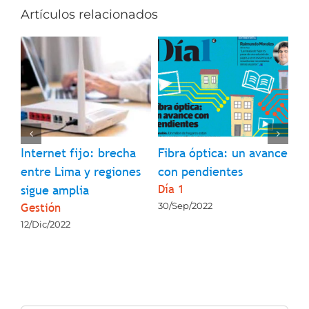
Artículos relacionados
l
Internet fijo: brecha
Fibra óptica: un avance
¿Q
entre Lima y regiones
con pendientes
so
Día 1
La
sigue amplia
Gestión
30/Sep/2022
23
12/Dic/2022