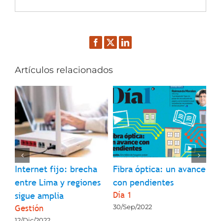
Facebook
Twitter
LinkedIn
Artículos relacionados
l
Internet fijo: brecha
Fibra óptica: un avance
¿Q
entre Lima y regiones
con pendientes
so
Día 1
La
sigue amplia
Gestión
30/Sep/2022
23
12/Dic/2022