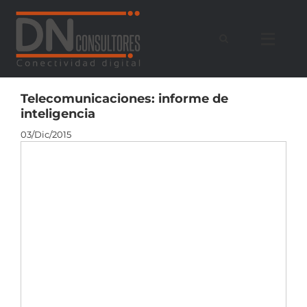
Saltar
al
contenido
Telecomunicaciones: informe de
inteligencia
03/Dic/2015