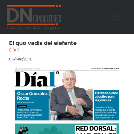
Saltar
al
contenido
El quo vadis del elefante
Día 1
06/Mar/2018