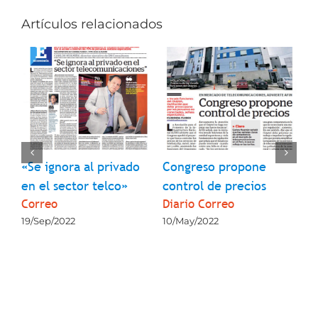
Artículos relacionados
«Se ignora al privado
Congreso propone
Re
en el sector telco»
control de precios
óp
Correo
Diario Correo
14
19/Sep/2022
10/May/2022
14