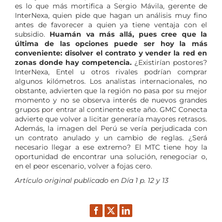
es lo que más mortifica a Sergio Mávila, gerente de
InterNexa, quien pide que hagan un análisis muy fino
antes de favorecer a quien ya tiene ventaja con el
subsidio.
Huamán va más allá, pues cree que la
última de las opciones puede ser hoy la más
conveniente: disolver el contrato y vender la
red en
zonas donde hay competencia.
¿Existirían postores?
InterNexa, Entel u otros rivales podrían comprar
algunos kilómetros. Los analistas internacionales, no
obstante, advierten que la región no pasa por su mejor
momento y no se observa interés de nuevos grandes
grupos por entrar al continente este año. GMC Conecta
advierte que volver a licitar generaría mayores retrasos.
Además, la imagen del Perú se vería perjudicada con
un contrato anulado y un cambio de reglas. ¿Será
necesario llegar a ese extremo? El MTC tiene hoy la
oportunidad de encontrar una solución, renegociar o,
en el peor escenario, volver a fojas cero.
Artículo original publicado en Día 1 p. 12 y 13
Facebook
Twitter
LinkedIn