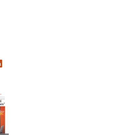
er
inkedIn