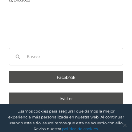
Buscar:
Facebook
Twitter
Tweets por @DNconsultores
Usamos cookies para asegurar que damos la mejor
experiencia más personalizada en nuestra web. Al continuar
| Desarrollado por
Copyright 2020 DN
usando este sitio, asumiremos que está de acuerdo con ello.
LiOnline
Consultores
Revisa nuestra
política de cookies.