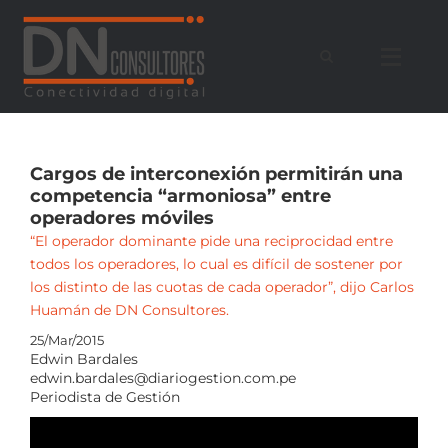
Saltar
al
contenido
Cargos de interconexión permitirán una
competencia “armoniosa” entre
operadores móviles
“El operador dominante pide una reciprocidad entre
todos los operadores, lo cual es difícil de sostener por
los distinto de las cuotas de cada operador”, dijo Carlos
Huamán de DN Consultores.
25/Mar/2015
Edwin Bardales
edwin.bardales@diariogestion.com.pe
Periodista de Gestión