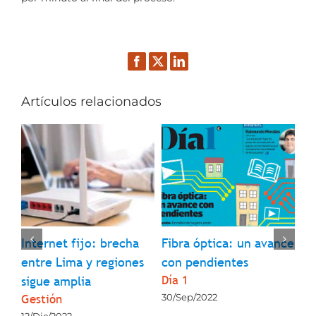
Facebook
Twitter
LinkedIn
Artículos relacionados
l
Internet fijo: brecha
Fibra óptica: un avance
¿Q
entre Lima y regiones
con pendientes
so
Día 1
La
sigue amplia
Gestión
30/Sep/2022
23
12/Dic/2022