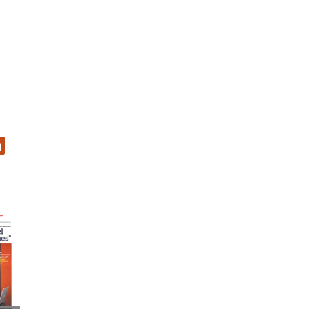
er
inkedIn