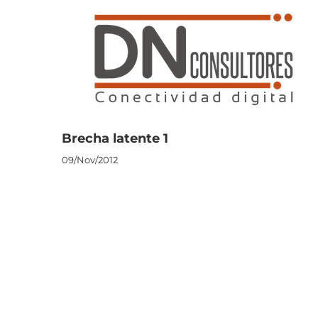
Saltar
al
contenido
Brecha latente 1
09/Nov/2012