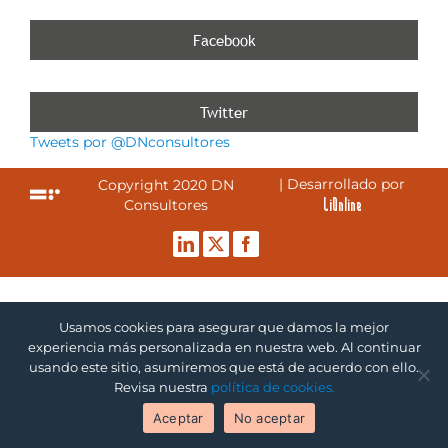
Facebook
Twitter
Tweets por @DNconsultores
| Desarrollado por
Copyright 2020 DN
LiOnline
Consultores
LinkedIn
Twitter
Facebook
Usamos cookies para asegurar que damos la mejor
experiencia más personalizada en nuestra web. Al continuar
usando este sitio, asumiremos que está de acuerdo con ello.
Revisa nuestra
política de cookies.
Aceptar
No aceptar