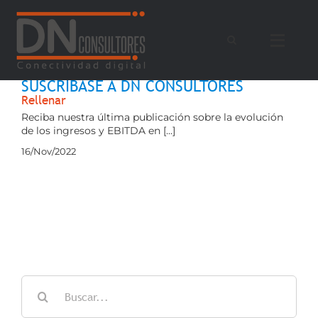
Saltar
al
contenido
SUSCRÍBASE A DN CONSULTORES
Rellenar
Reciba nuestra última publicación sobre la evolución
de los ingresos y EBITDA en [...]
16/Nov/2022
Buscar: